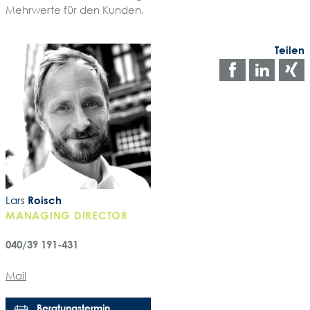
Mehrwerte für den Kunden.
Teilen
Auf
Auf
Facebo
Link
teilen
teile
t
Lars
Roisch
MANAGING DIRECTOR
040/39 191-431
Mail
Beratungstermin