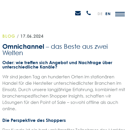
Weiter
STEIN
zum
H
Email
Anrufen
DE
EN
Promotions
Inhalt
senden
BLOG
/
17.06.2024
Omnichannel
– das Beste aus zwei
Welten
Oder: wie treffen sich Angebot und Nachfrage über
unterschiedliche Kanäle?
Wir sind jeden Tag an hunderten Orten im stationären
Handel für die Hersteller unterschiedlichster Branchen im
Einsatz. Durch unsere langjährige Erfahrung, kombiniert mit
branchenspezifischen Shopper Insights, schaffen wir
Lösungen für den Point of Sale – sowohl offline als auch
online.
Die Perspektive des Shoppers