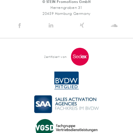
© STEIN Promotions GmbH
Herrengraben 31
20459 Hamburg Germany
Stein
Stein
Stein
Stein
Agency
Agency
Agency
Agen
@
@
@
@
Facebook
Linkedin
Xing
Soun
Zertifiziert von