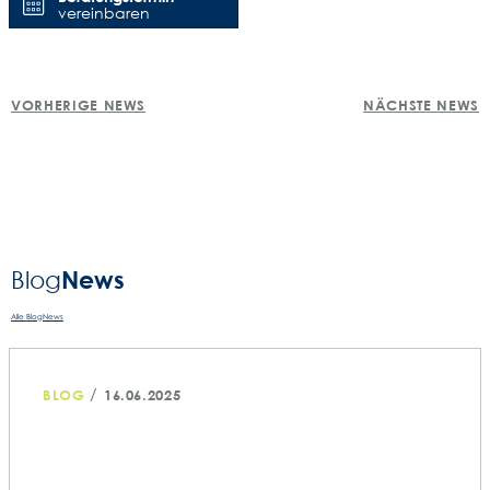
vereinbaren
POST
VORHERIGE NEWS
NÄCHSTE NEWS
NAVIGATION
News
Blog­
Alle BlogNews
/
BLOG
16.06.2025