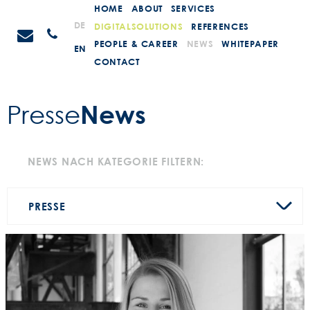
Weiter
HOME
ABOUT
SERVICES
zum
STEIN
DE
DIGITALSOLUTIONS
REFERENCES
Anrufen
Inhalt
Promotions
PEOPLE & CAREER
NEWS
WHITEPAPER
EN
CONTACT
News
Presse­
NEWS NACH KATEGORIE FILTERN:
PRESSE